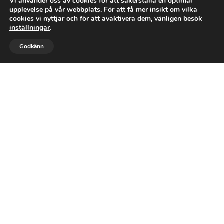
Vi använder oss av cookies för att säkerställa en optimal
upplevelse på vår webbplats. För att få mer insikt om vilka
cookies vi nyttjar och för att avaktivera dem, vänligen besök
inställningar
.


Godkänn
RING OSS
MAIL
Låt oss på Silverhus AB
förvandla dina byggdrömmar
till verklighet!
RING OSS
SKICKA MAIL