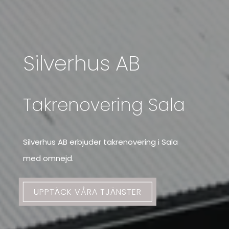
Silverhus AB
Takrenovering Sala
Silverhus AB erbjuder takrenovering i Sala
med omnejd.
UPPTÄCK VÅRA TJÄNSTER